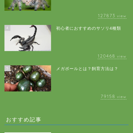
127873
view
4
初心者におすすめのサソリ4種類
120468
view
5
メガボールとは？飼育方法は？
79158
view
おすすめ記事